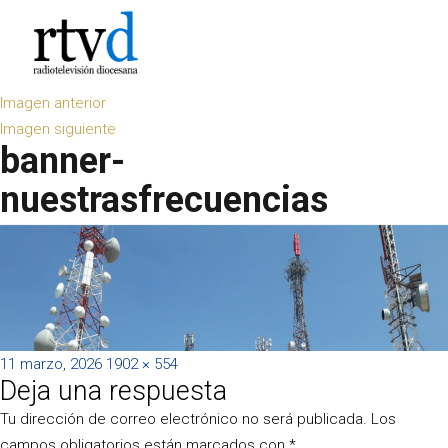
Imagen anterior
Imagen siguiente
banner-
nuestrasfrecuencias
Publicado
Tamaño
11 marzo, 2026
1902 × 554
Deja una respuesta
el
completo
Tu dirección de correo electrónico no será publicada.
Los
campos obligatorios están marcados con
*