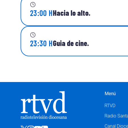
23:00 H
Hacia lo alto.
23:30 H
Guia de cine.
Menú
RTVD
Radio Sant
Canal Dioc