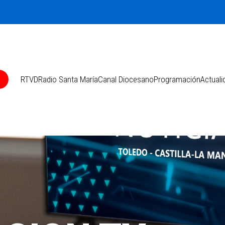
O
RTVD
Radio Santa María
Canal Diocesano
Programación
Actuali