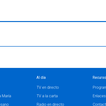
Al día
Recurs
TV en directo
Progra
a María
TV a la carta
Enlaces
esano
Radio en directo
Contac