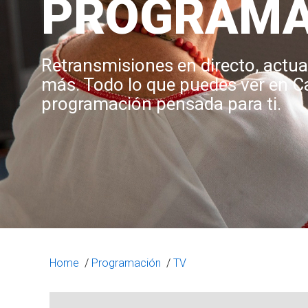
PROGRAMA
Retransmisiones en directo, actua
más. Todo lo que puedes ver en C
programación pensada para ti.
Home
/
Programación
/
TV