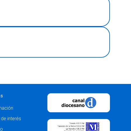
os
mación
 de interés
to