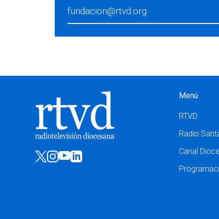
fundacion@rtvd.org
Menú
RTVD
Radio Sant
Canal Dioc
Programac