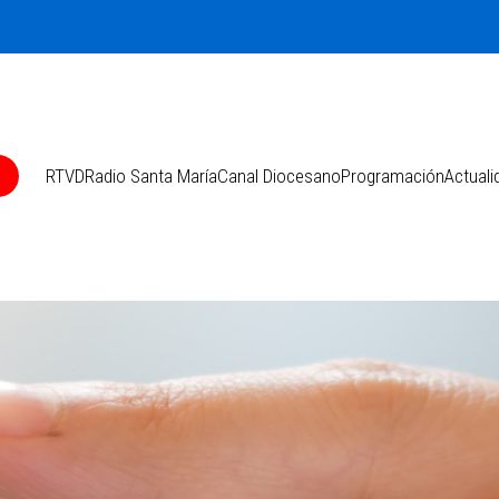
O
RTVD
Radio Santa María
Canal Diocesano
Programación
Actuali