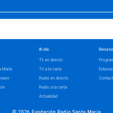
Al día
Recurs
TV en directo
Progra
a María
TV a la carta
Enlaces
esano
Radio en directo
Contac
ión
Radio a la carta
Actualidad
© 2026 Fundación Radio Santa María