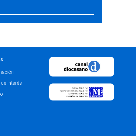
os
mación
 de interés
to