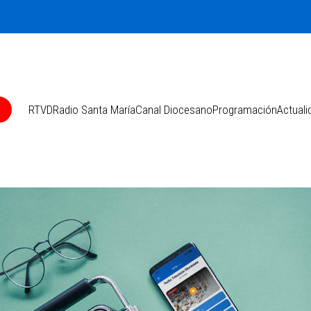
O
RTVD
Radio Santa María
Canal Diocesano
Programación
Actuali