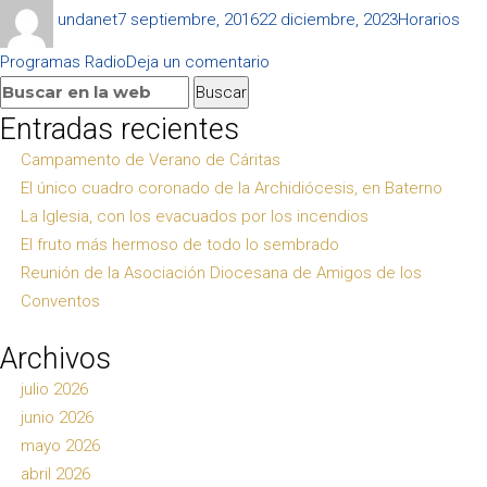
Autor
Publicado
Categorías
undanet
7 septiembre, 2016
22 diciembre, 2023
Horarios
el
en
Programas Radio
Deja un comentario
Buscar:
Lunes
Buscar
Entradas recientes
Campamento de Verano de Cáritas
El único cuadro coronado de la Archidiócesis, en Baterno
La Iglesia, con los evacuados por los incendios
El fruto más hermoso de todo lo sembrado
Reunión de la Asociación Diocesana de Amigos de los
Conventos
Archivos
julio 2026
junio 2026
mayo 2026
abril 2026