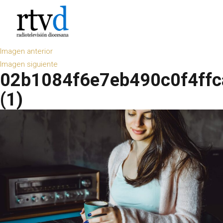
Imagen anterior
Imagen siguiente
02b1084f6e7eb490c0f4ffc
(1)