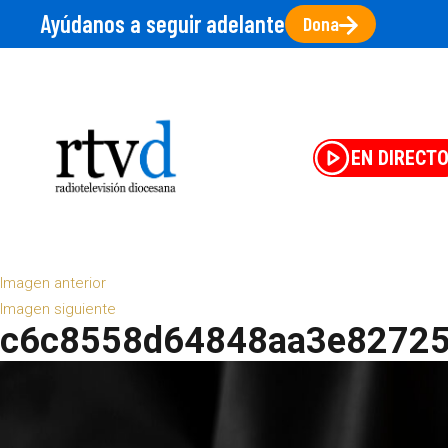
Ayúdanos a seguir adelante
Dona
EN DIRECT
Imagen anterior
Imagen siguiente
c6c8558d64848aa3e82725