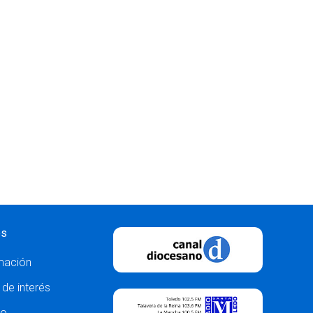
os
mación
 de interés
to