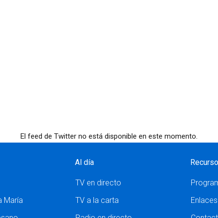
El feed de Twitter no está disponible en este momento.
Al día
Recurs
TV en directo
Progra
a María
TV a la carta
Enlaces
esano
Radio en directo
Contac