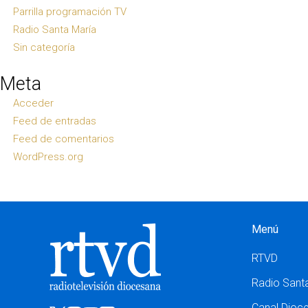
Parrilla programación TV
Radio Santa María
Sin categoría
Meta
Acceder
Feed de entradas
Feed de comentarios
WordPress.org
Menú
RTVD
Radio Sant
Canal Dioc