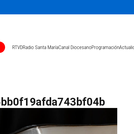
O
RTVD
Radio Santa María
Canal Diocesano
Programación
Actuali
bb0f19afda743bf04b