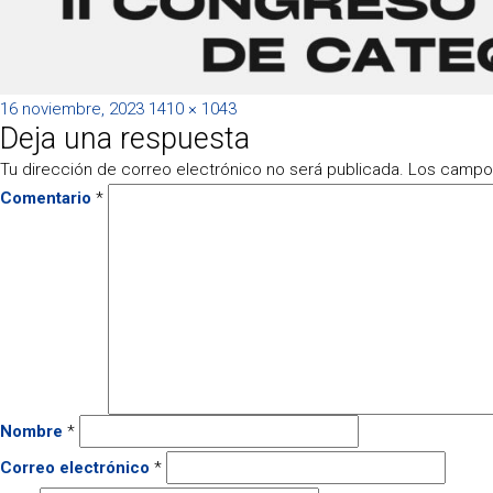
Publicado
Tamaño
16 noviembre, 2023
1410 × 1043
Deja una respuesta
el
completo
Tu dirección de correo electrónico no será publicada.
Los campos
Comentario
*
Nombre
*
Correo electrónico
*