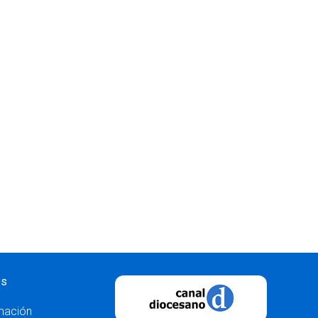
os
mación