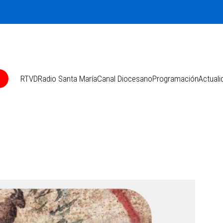
O
RTVD
Radio Santa María
Canal Diocesano
Programación
Actuali