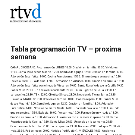
Tabla programación TV – proxima
semana
CANAL DIOCESANO. Programación LUNES 10:00. Oración en familia. 10:30. Vividores.
11:00. Santa Misa desde Madrid. 12:00. Cambio de agujas. 12:30. Oración en familia. 13:00.
Adoración Eucarística. 14:00. Cocina Franciscana. 15:00. El mundo que se avecina. 15:30.
Ecclesia. 16:00. Guia de cine. 17:00. Formación en virtudes. 18:00. Oración en familia. 18:30.
Adoración Eucarística con el rezo de Vísperas. 19:00. Santo Rosario desde la Capilla 19:30.
Santa Misa. 20:00. Un ancla en la tormenta. 20:30. En un lugar de película. 21:00. En
perspectiva. 21:30. TSN. 22:00. Objetivo Sínodo. 23:00. Noticias de Tierra Santa. 23:30.
Diakonia. MARTES 10:00. Oración en familia. 10:30. Xtantos repors. 11:00. Santa Misa
desde Madrid. 12:00. Cambio de agujas. 12:30. Oración en familia. 13:00. Adoración
Eucarística. 14:00. Noticias de Tierra Santa. 14:30. Una ventana a la fe. 15:00. El mundo
que se avecina. 15:30. Ecclesia. 16:00. Pensar hoy. 17:00. Formación en virtudes. 18:00.
Oración en familia. 18:30. Adoración Eucarística con el rezo de Vísperas. 19:00. Santo
Rosario desde la Capilla. 19:30. Santa Misa. 20:00. Un ancla en la tormenta. 20:30.
Catequesis en la familia. 21:00. En perspectiva. 21:30. Noticias. 22:00. Enfoque. 23:00. 49 o
más. 23:30. Red de redes. 00:00. Noticias (redifusión). MIÉRCOLES 10:00. Audiencia