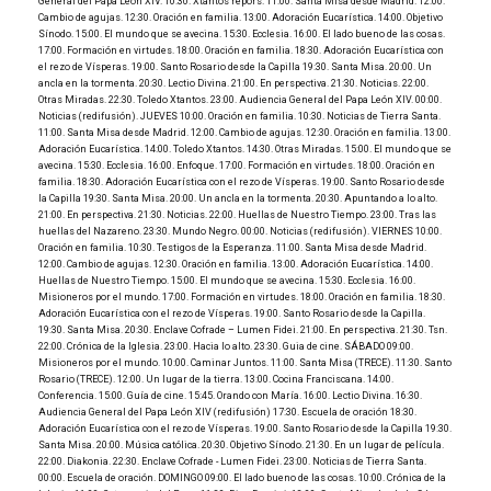
General del Papa León XIV. 10:30. Xtantos repors. 11:00. Santa Misa desde Madrid. 12:00.
Cambio de agujas. 12:30. Oración en familia. 13:00. Adoración Eucarística. 14:00. Objetivo
Sínodo. 15:00. El mundo que se avecina. 15:30. Ecclesia. 16:00. El lado bueno de las cosas.
17:00. Formación en virtudes. 18:00. Oración en familia. 18:30. Adoración Eucarística con
el rezo de Vísperas. 19:00. Santo Rosario desde la Capilla 19:30. Santa Misa. 20:00. Un
ancla en la tormenta. 20:30. Lectio Divina. 21:00. En perspectiva. 21:30. Noticias. 22:00.
Otras Miradas. 22:30. Toledo Xtantos. 23:00. Audiencia General del Papa León XIV. 00:00.
Noticias (redifusión). JUEVES 10:00. Oración en familia. 10:30. Noticias de Tierra Santa.
11:00. Santa Misa desde Madrid. 12:00. Cambio de agujas. 12:30. Oración en familia. 13:00.
Adoración Eucarística. 14:00. Toledo Xtantos. 14:30. Otras Miradas. 15:00. El mundo que se
avecina. 15:30. Ecclesia. 16:00. Enfoque. 17:00. Formación en virtudes. 18:00. Oración en
familia. 18:30. Adoración Eucarística con el rezo de Vísperas. 19:00. Santo Rosario desde
la Capilla 19:30. Santa Misa. 20:00. Un ancla en la tormenta. 20:30. Apuntando a lo alto.
21:00. En perspectiva. 21:30. Noticias. 22:00. Huellas de Nuestro Tiempo. 23:00. Tras las
huellas del Nazareno. 23:30. Mundo Negro. 00:00. Noticias (redifusión). VIERNES 10:00.
Oración en familia. 10:30. Testigos de la Esperanza. 11:00. Santa Misa desde Madrid.
12:00. Cambio de agujas. 12:30. Oración en familia. 13:00. Adoración Eucarística. 14:00.
Huellas de Nuestro Tiempo. 15:00. El mundo que se avecina. 15:30. Ecclesia. 16:00.
Misioneros por el mundo. 17:00. Formación en virtudes. 18:00. Oración en familia. 18:30.
Adoración Eucarística con el rezo de Vísperas. 19:00. Santo Rosario desde la Capilla.
19:30. Santa Misa. 20:30. Enclave Cofrade – Lumen Fidei. 21:00. En perspectiva. 21:30. Tsn.
22:00. Crónica de la Iglesia. 23:00. Hacia lo alto. 23:30. Guia de cine. SÁBADO 09:00.
Misioneros por el mundo. 10:00. Caminar Juntos. 11:00. Santa Misa (TRECE). 11:30. Santo
Rosario (TRECE). 12:00. Un lugar de la tierra. 13:00. Cocina Franciscana. 14:00.
Conferencia. 15:00. Guía de cine. 15:45. Orando con María. 16:00. Lectio Divina. 16:30.
Audiencia General del Papa León XIV (redifusión) 17:30. Escuela de oración 18:30.
Adoración Eucarística con el rezo de Vísperas. 19:00. Santo Rosario desde la Capilla 19:30.
Santa Misa. 20:00. Música católica. 20:30. Objetivo Sínodo. 21:30. En un lugar de película.
22:00. Diakonia. 22:30. Enclave Cofrade - Lumen Fidei. 23:00. Noticias de Tierra Santa.
00:00. Escuela de oración. DOMINGO 09:00. El lado bueno de las cosas. 10:00. Crónica de la