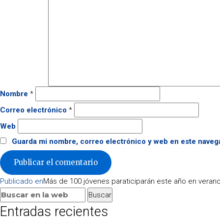
Nombre
*
Correo electrónico
*
Web
Guarda mi nombre, correo electrónico y web en este naveg
Navegación
Publicado en
Más de 100 jóvenes paraticiparán este año en veran
de
Buscar:
Buscar
entradas
Entradas recientes