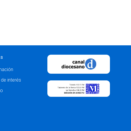
os
mación
 de interés
to