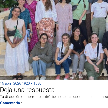
Publicado
Tamaño
16 abril, 2026
1920 × 1080
Deja una respuesta
el
completo
Tu dirección de correo electrónico no será publicada.
Los campos
Comentario
*