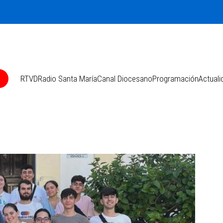
O
RTVD
Radio Santa María
Canal Diocesano
Programación
Actuali